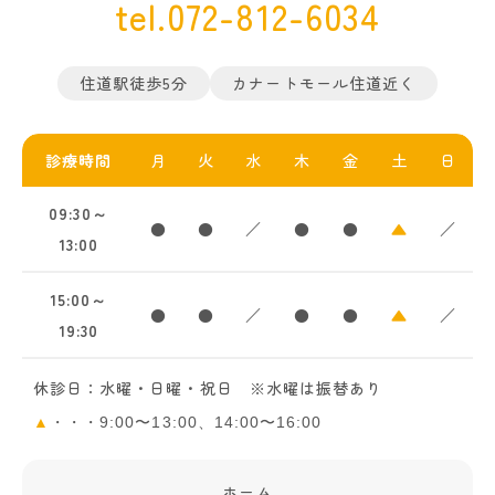
tel.072-812-6034
住道駅徒歩5分
カナートモール住道近く
診療時間
月
火
水
木
金
土
日
09:30～
●
●
／
●
●
▲
／
13:00
15:00～
●
●
／
●
●
▲
／
19:30
休診日：水曜・日曜・祝日 ※水曜は振替あり
▲
・・・9:00〜13:00、14:00〜16:00
ホーム