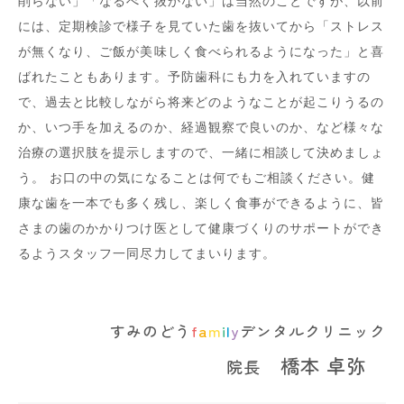
削らない」「なるべく抜かない」は当然のことですが、以前
には、定期検診で様子を見ていた歯を抜いてから「ストレス
が無くなり、ご飯が美味しく食べられるようになった」と喜
ばれたこともあります。予防歯科にも力を入れていますの
で、過去と比較しながら将来どのようなことが起こりうるの
か、いつ手を加えるのか、経過観察で良いのか、など様々な
治療の選択肢を提示しますので、一緒に相談して決めましょ
う。 お口の中の気になることは何でもご相談ください。健
康な歯を一本でも多く残し、楽しく食事ができるように、皆
さまの歯のかかりつけ医として健康づくりのサポートができ
るようスタッフ一同尽力してまいります。
すみのどう
f
a
m
i
l
y
デンタルクリニック
橋本 卓弥
院長