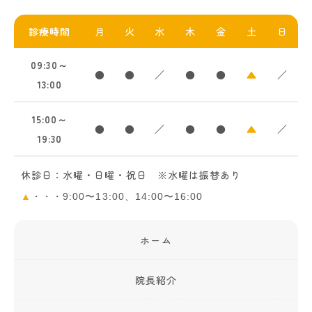
診療時間
月
火
水
木
金
土
日
09:30～
●
●
／
●
●
▲
／
13:00
15:00～
●
●
／
●
●
▲
／
19:30
休診日：水曜・日曜・祝日 ※水曜は振替あり
▲
・・・9:00〜13:00、14:00〜16:00
ホーム
院長紹介